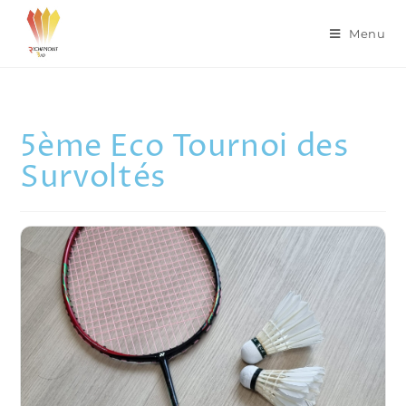
Menu
5ème Eco Tournoi des
Survoltés