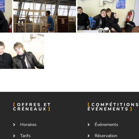
OFFRES ET
COMPÉTITIONS
CRÉNEAUX
ÉVÉNEMENTS
Horaires
Événements
Tarifs
Réservation