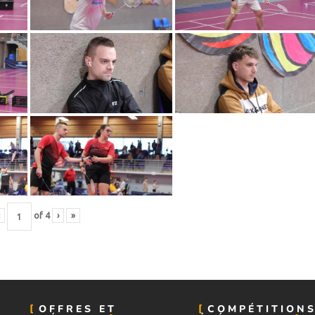
of
4
›
»
OFFRES ET
COMPÉTITIONS