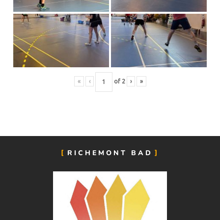
«
‹
of
2
›
»
RICHEMONT BAD